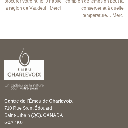
procurer votre huile. J’habite
combien de temps on peut la
la région de Vaudeuil. Merci
conserver et à quelle
température… Merci
Centre de l'Émeu de Charlevoix
710 Rue Saint Édouard
Saint-Urbain (QC), CANADA
G0A 4K0