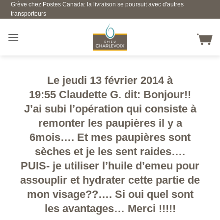
Grève chez Postes Canada: la livraison se poursuit avec d'autres
Skip
transporteurs
to
content
Le jeudi 13 février 2014 à
19:55 Claudette G. dit: Bonjour!!
J’ai subi l’opération qui consiste à
remonter les paupières il y a
6mois…. Et mes paupières sont
sèches et je les sent raides….
PUIS- je utiliser l’huile d’emeu pour
assouplir et hydrater cette partie de
mon visage??…. Si oui quel sont
les avantages… Merci !!!!!