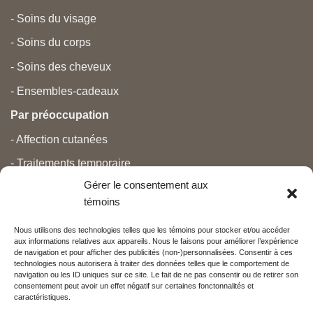
- Soins du visage
- Soins du corps
- Soins des cheveux
- Ensembles-cadeaux
Par préoccupation
- Affection cutanées
- Traitements temporaire
Gérer le consentement aux
- Douleurs
témoins
- Soins personnels
Nous utilisons des technologies telles que les témoins pour stocker et/ou accéder
- Grossesse et nouveau-né
aux informations relatives aux appareils. Nous le faisons pour améliorer l’expérience
de navigation et pour afficher des publicités (non-)personnalisées. Consentir à ces
- Anti-âge et beauté
technologies nous autorisera à traiter des données telles que le comportement de
navigation ou les ID uniques sur ce site. Le fait de ne pas consentir ou de retirer son
consentement peut avoir un effet négatif sur certaines fonctonnalités et
caractéristiques.
Nos partenaires