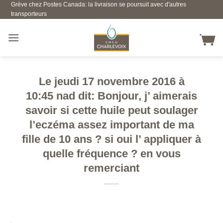
Grève chez Postes Canada: la livraison se poursuit avec d'autres
Skip
transporteurs
to
content
Le jeudi 17 novembre 2016 à
10:45 nad dit: Bonjour, j’ aimerais
savoir si cette huile peut soulager
l’eczéma assez important de ma
fille de 10 ans ? si oui l’ appliquer à
quelle fréquence ? en vous
remerciant