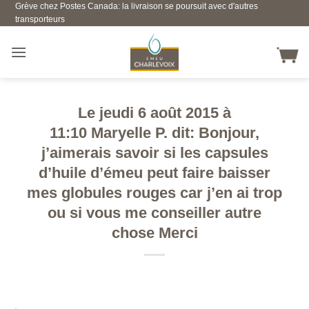
Grève chez Postes Canada: la livraison se poursuit avec d'autres
Skip
transporteurs
to
content
Le jeudi 6 août 2015 à
11:10 Maryelle P. dit: Bonjour,
j’aimerais savoir si les capsules
d’huile d’émeu peut faire baisser
mes globules rouges car j’en ai trop
ou si vous me conseiller autre
chose Merci