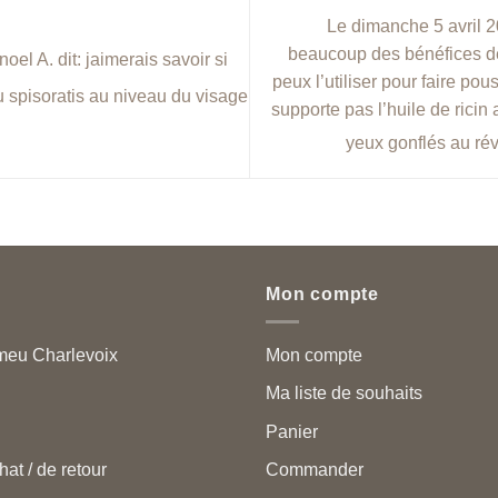
Le dimanche 5 avril 20
beaucoup des bénéfices de 
el A. dit: jaimerais savoir si
peux l’utiliser pour faire pou
du spisoratis au niveau du visage
supporte pas l’huile de ricin
yeux gonflés au ré
Mon compte
meu Charlevoix
Mon compte
Ma liste de souhaits
Panier
hat / de retour
Commander