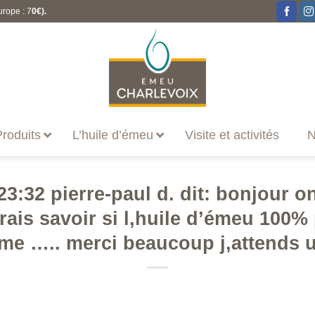
urope : 7
0€).
roduits
L’huile d’émeu
Visite et activités
N
 23:32 pierre-paul d. dit: bonjour
rais savoir si l,huile d’émeu 100% 
ème ….. merci beaucoup j,attends 