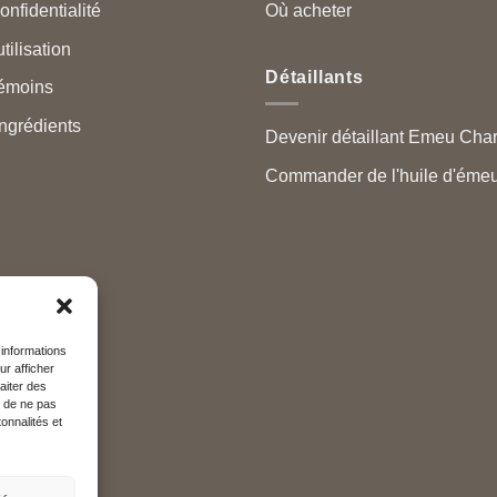
onfidentialité
Où acheter
tilisation
Détaillants
témoins
ngrédients
Devenir détaillant Emeu Cha
Commander de l'huile d'émeu
 informations
ur afficher
aiter des
t de ne pas
onnalités et