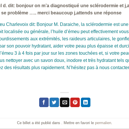
ul d. dit: bonjour on m’a diagnostiqué une sclérodermie et j,a
à se problème ….. merci beaucoup j,attends une réponse
u Charlevoix dit: Bonjour M. Daraiche, la sclérodermie est une a
it localisée ou générale, l’huile d’émeu peut effectivement vo
urdissements aux extrémités, les raideurs articulaires, le gonf
r son pouvoir hydratant, aider votre peau plus épaisse et durcit 
d’émeu 3 à 4 fois par jour sur les zones touchées et, si votre p
s nettoyer avec un savon doux, inodore et très hydratant tels
rez des résultats plus rapidement. N’hésitez pas à nous contacte
Ce billet a été publié dans . Mettre en favori le
permalien
.