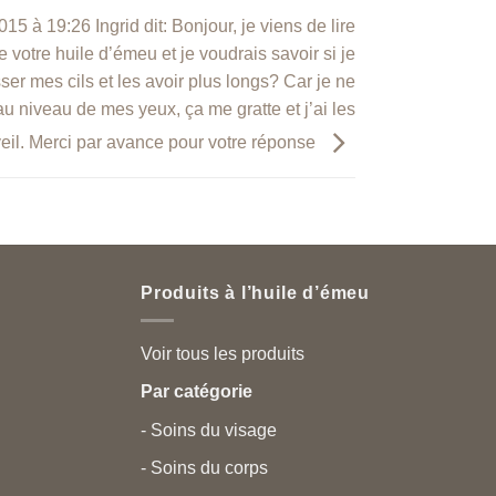
15 à 19:26 Ingrid dit: Bonjour, je viens de lire
votre huile d’émeu et je voudrais savoir si je
sser mes cils et les avoir plus longs? Car je ne
 au niveau de mes yeux, ça me gratte et j’ai les
veil. Merci par avance pour votre réponse
Produits à l’huile d’émeu
Voir tous les produits
Par catégorie
- Soins du visage
- Soins du corps