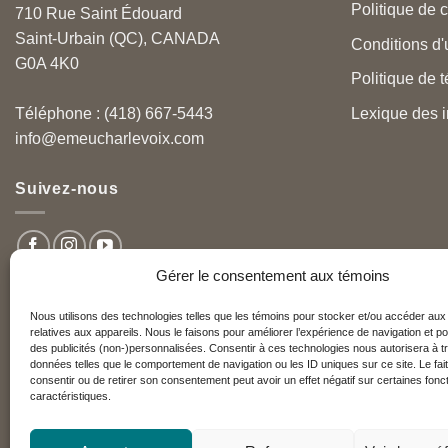
Politique de c
710 Rue Saint Édouard
Saint-Urbain (QC), CANADA
Conditions d'u
G0A 4K0
Politique de 
Lexique des i
Téléphone : (418) 667-5443
info@emeucharlevoix.com
Suivez-nous
Gérer le consentement aux témoins
Nous utilisons des technologies telles que les témoins pour stocker et/ou accéder aux
relatives aux appareils. Nous le faisons pour améliorer l’expérience de navigation et po
Nos partenaires
des publicités (non-)personnalisées. Consentir à ces technologies nous autorisera à tr
données telles que le comportement de navigation ou les ID uniques sur ce site. Le fai
consentir ou de retirer son consentement peut avoir un effet négatif sur certaines fonct
caractéristiques.
Réseau Charlevoix