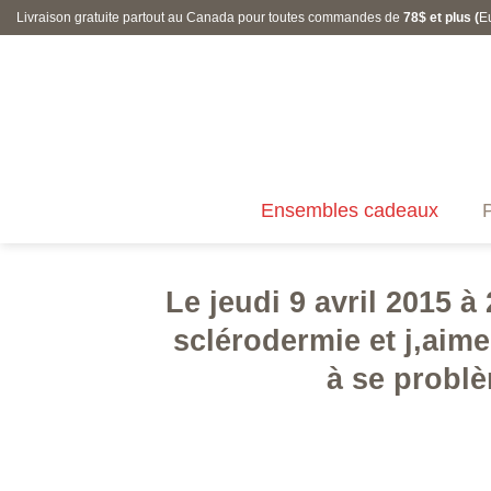
Skip
Livraison gratuite partout au Canada pour toutes commandes de
78$ et plus (
E
to
content
Ensembles cadeaux
P
Le jeudi 9 avril 2015 à
sclérodermie et j,aime
à se probl