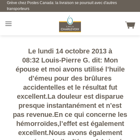
Grève chez Postes Canada: la livraison se poursuit avec d'autres
Skip
transporteurs
to
content
Le lundi 14 octobre 2013 à
08:32 Louis-Pierre G. dit: Mon
épouse et moi avons utilisé l’huile
d’émeu pour des brûlures
accidentelles et le résultat fut
excellent.La douleur est disparue
presque instantanément et n’est
pas revenue.En ce qui concerne les
hémorroïdes,l’effet est également
excellent.Nous avons également