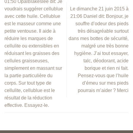
01:50 OpalBlakeslee dit: Je
voudrais suggérer cellublue
Le dimanche 21 juin 2015 à
avec cette huile. Cellublue
21:06 Daniel dit: Bonjour, je
est le masseur comme une
souffre d’odeur des pieds
petite ventouse. Il aide à
très désagréable surtout
réduire les marques de
dans mes bottes de sécurité,
cellulite ou extensibles en
malgré une très bonne
réduisant les graisses des
hygiène. J’ai tout essayer,
cellules graisseuses,
talc, déodorant, acide
simplement en massant sur
borique et rien ni fait.
la partie particulière du
Pensez-vous que l’huile
corps. Sur tout type de
d’émeu sur mes pieds
cellulite, cellublue est le
pourrais m’aider ? Merci
résultat de la réduction
effective. Essayez-le.