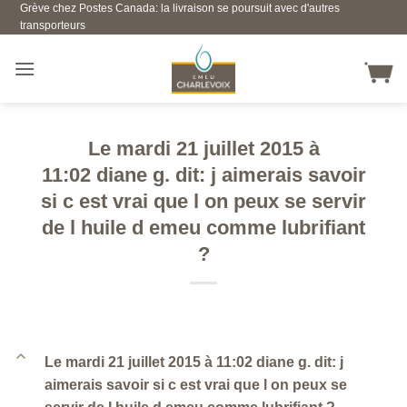
Grève chez Postes Canada: la livraison se poursuit avec d'autres
Skip
transporteurs
to
content
Le mardi 21 juillet 2015 à
11:02 diane g. dit: j aimerais savoir
si c est vrai que l on peux se servir
de l huile d emeu comme lubrifiant
?
B
Le mardi 21 juillet 2015 à 11:02 diane g. dit: j
aimerais savoir si c est vrai que l on peux se