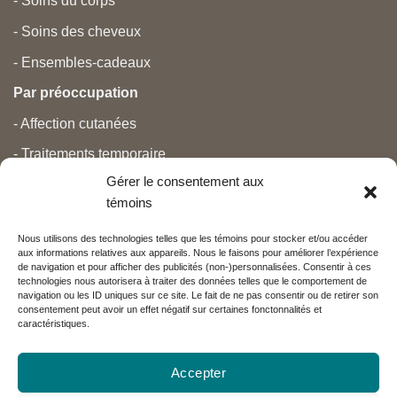
- Soins du corps
- Soins des cheveux
- Ensembles-cadeaux
Par préoccupation
- Affection cutanées
- Traitements temporaire
Gérer le consentement aux
- Douleurs
témoins
- Soins personnels
Nous utilisons des technologies telles que les témoins pour stocker et/ou accéder
- Grossesse et nouveau-né
aux informations relatives aux appareils. Nous le faisons pour améliorer l’expérience
de navigation et pour afficher des publicités (non-)personnalisées. Consentir à ces
- Anti-âge et beauté
technologies nous autorisera à traiter des données telles que le comportement de
navigation ou les ID uniques sur ce site. Le fait de ne pas consentir ou de retirer son
consentement peut avoir un effet négatif sur certaines fonctonnalités et
caractéristiques.
Nos partenaires
Accepter