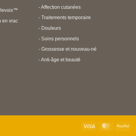
- Affection cutanées
rlevoix™
- Traitements temporaire
 en vrac
- Douleurs
- Soins personnels
- Grossesse et nouveau-né
- Anti-âge et beauté
Visa
MasterCard
Pay