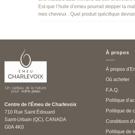
Est-que l’huile d’emeu pourrait stopper la ma
mes cheveux . Quel produit spécifique devrais
À propos
À propos d'E
Où acheter
F.A.Q.
Politique d'ac
Centre de l'Émeu de Charlevoix
Politique de c
710 Rue Saint Édouard
Saint-Urbain (QC), CANADA
Conditions d'u
G0A 4K0
Politique de 