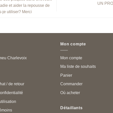
UN PRO
ladie et aider la repousse de
-je utiliser? Merci
Mon compte
meu Charlevoix
Mon compte
Ma liste de souhaits
Panier
hat / de retour
Commander
onfidentialité
Où acheter
tilisation
Détaillants
témoins