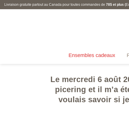
Skip
Livraison gratuite partout au Canada pour toutes commandes de
78$ et plus (
E
to
content
Ensembles cadeaux
P
Le mercredi 6 août 20
picering et il m’a é
voulais savoir si j