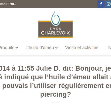
urope : 7
0€).
roduits
L’huile d’émeu
Visite et activités
N
14 à 11:55 Julie D. dit: Bonjour, j
té indiqué que l’huile d’émeu allait 
e pouvais l’utiliser régulièrement e
piercing?