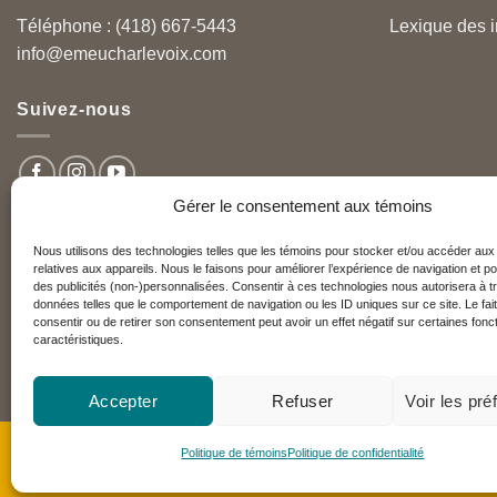
Lexique des i
Téléphone : (418) 667-5443
info@emeucharlevoix.com
Suivez-nous
Gérer le consentement aux témoins
Nous utilisons des technologies telles que les témoins pour stocker et/ou accéder aux
relatives aux appareils. Nous le faisons pour améliorer l’expérience de navigation et po
Nos partenaires
des publicités (non-)personnalisées. Consentir à ces technologies nous autorisera à tr
données telles que le comportement de navigation ou les ID uniques sur ce site. Le fai
consentir ou de retirer son consentement peut avoir un effet négatif sur certaines fonct
caractéristiques.
Réseau Charlevoix
Accepter
Refuser
Voir les pr
Copyright 2026 ©
Emeu Charlevoix™
Politique de témoins
Politique de confidentialité