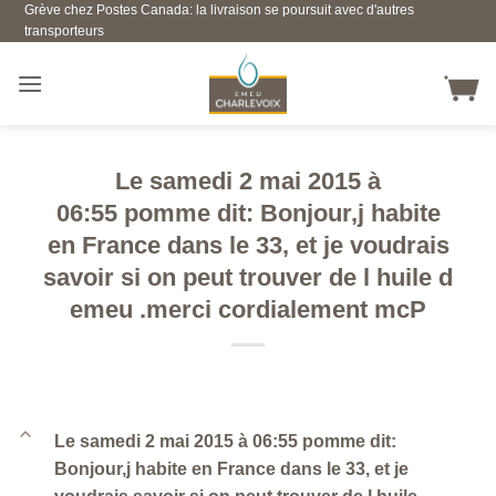
Grève chez Postes Canada: la livraison se poursuit avec d'autres
Skip
transporteurs
to
content
Le samedi 2 mai 2015 à
06:55 pomme dit: Bonjour,j habite
en France dans le 33, et je voudrais
savoir si on peut trouver de l huile d
emeu .merci cordialement mcP
B
Le samedi 2 mai 2015 à 06:55 pomme dit:
Bonjour,j habite en France dans le 33, et je