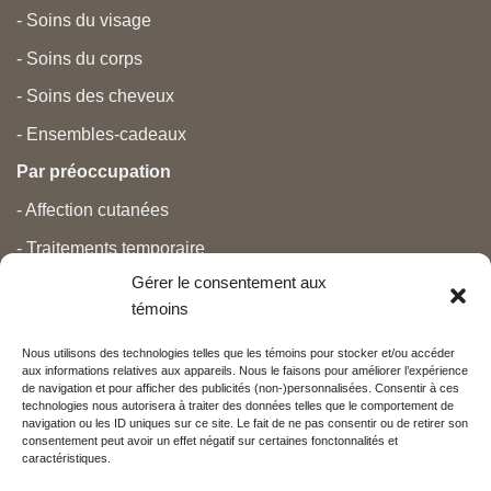
- Soins du visage
- Soins du corps
- Soins des cheveux
- Ensembles-cadeaux
Par préoccupation
- Affection cutanées
- Traitements temporaire
Gérer le consentement aux
- Douleurs
témoins
- Soins personnels
Nous utilisons des technologies telles que les témoins pour stocker et/ou accéder
- Grossesse et nouveau-né
aux informations relatives aux appareils. Nous le faisons pour améliorer l’expérience
de navigation et pour afficher des publicités (non-)personnalisées. Consentir à ces
- Anti-âge et beauté
technologies nous autorisera à traiter des données telles que le comportement de
navigation ou les ID uniques sur ce site. Le fait de ne pas consentir ou de retirer son
consentement peut avoir un effet négatif sur certaines fonctonnalités et
caractéristiques.
Nos partenaires