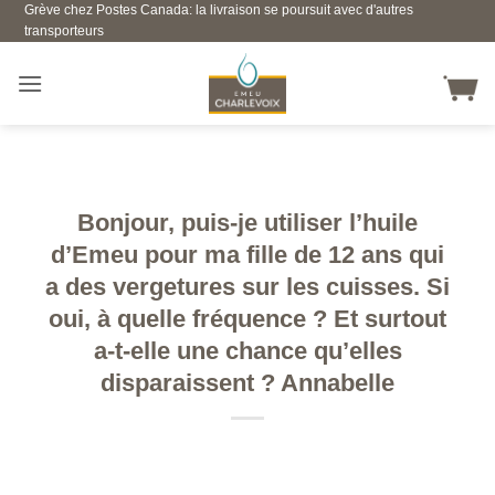
Grève chez Postes Canada: la livraison se poursuit avec d'autres
Skip
transporteurs
to
content
Bonjour, puis-je utiliser l’huile
d’Emeu pour ma fille de 12 ans qui
a des vergetures sur les cuisses. Si
oui, à quelle fréquence ? Et surtout
a-t-elle une chance qu’elles
disparaissent ? Annabelle