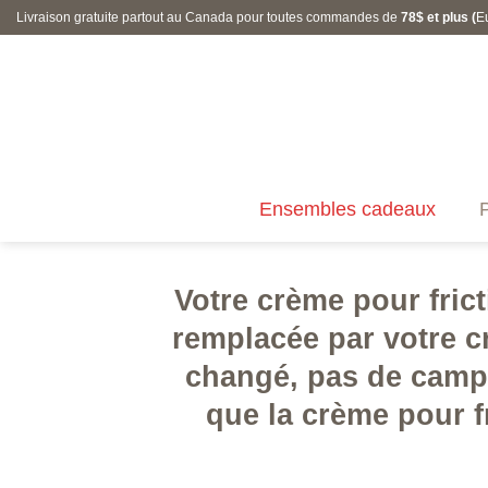
Skip
Livraison gratuite partout au Canada pour toutes commandes de
78$ et plus (
E
to
content
Ensembles cadeaux
P
Votre crème pour frict
remplacée par votre c
changé, pas de camph
que la crème pour f