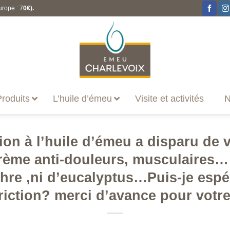
urope : 7
0€).
roduits
L’huile d’émeu
Visite et activités
N
ion à l’huile d’émeu a disparu de 
rème anti-douleurs, musculaires…
re ,ni d’eucalyptus…Puis-je espér
riction? merci d’avance pour votr