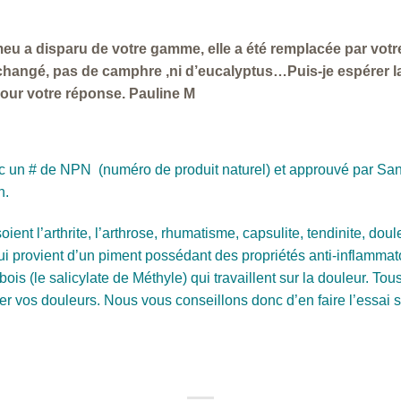
émeu a disparu de votre gamme, elle a été remplacée par votr
hangé, pas de camphre ,ni d’eucalyptus…Puis-je espérer la
pour votre réponse. Pauline M
vec un # de NPN (numéro de produit naturel) et approuvé par San
n.
oient l’arthrite, l’arthrose, rhumatisme, capsulite, tendinite, do
i provient d’un piment possédant des propriétés anti-inflammato
ois (le salicylate de Méthyle) qui travaillent sur la douleur. Tou
er vos douleurs. Nous vous conseillons donc d’en faire l’essai s