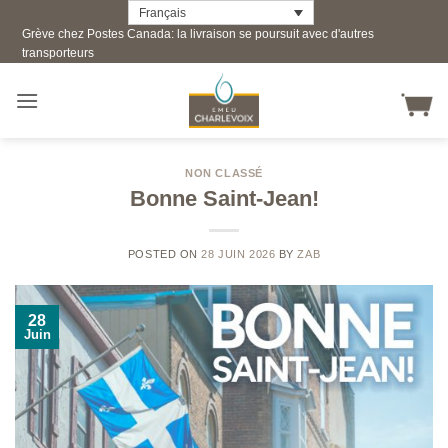
Skip
Français
Grève chez Postes Canada: la livraison se poursuit avec d'autres
to
transporteurs
content
NON CLASSÉ
Bonne Saint-Jean!
POSTED ON
28 JUIN 2026
BY
ZAB
28
Juin