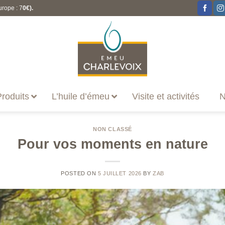
urope : 7
0€).
roduits
L’huile d’émeu
Visite et activités
N
NON CLASSÉ
Pour vos moments en nature
POSTED ON
5 JUILLET 2026
BY
ZAB