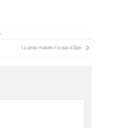
3
.
9
9
$
à
n
.
3
9
La peau mature n’a pas d’âge
.
9
9
$