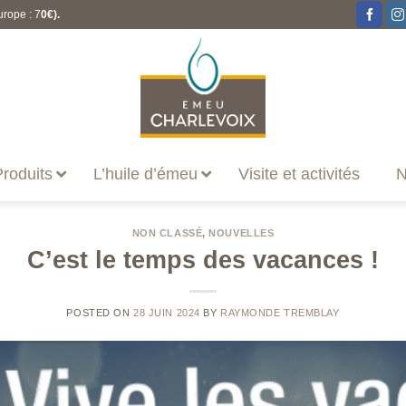
urope : 7
0€).
roduits
L’huile d’émeu
Visite et activités
N
NON CLASSÉ
,
NOUVELLES
C’est le temps des vacances !
POSTED ON
28 JUIN 2024
BY
RAYMONDE TREMBLAY