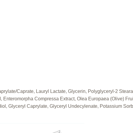
late/Caprate, Lauryl Lactate, Glycerin, Polyglyceryl-2 Stearat
hol, Enteromorpha Compressa Extract, Olea Europaea (Olive) Frui
ol, Glyceryl Caprylate, Glyceryl Undecylenate, Potassium Sorba