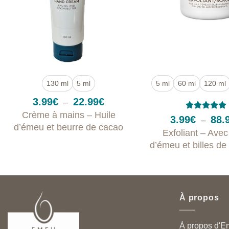
+
+
130 ml
5 ml
5 ml
60 ml
120 ml
Plage
3.99
€
22.99
€
–
de
Crème à mains – Huile
prix :
Note
5
sur
3.99
€
88.
–
3.99€
5
d’émeu et beurre de cacao
Exfoliant – Avec
à
22.99€
d’émeu et billes d
À propos
À propos d'E