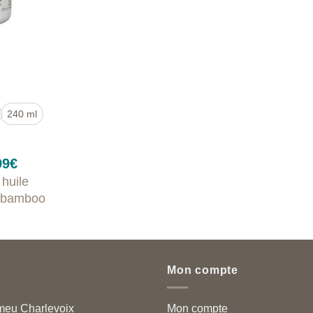
240 ml
Plage
99
€
de
 huile
prix :
3.99€
e bamboo
à
88.99€
Mon compte
meu Charlevoix
Mon compte