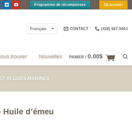
Programme de récompenses
Où acheter
CONTACT
(418) 667-5443
Français
0.00
$
ous trouver
Nouvelles
PANIER /
 ET ALGUES MARINES
– Huile d’émeu