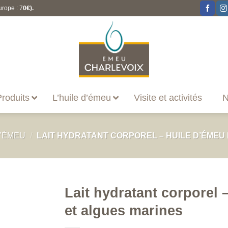
urope : 7
0€).
roduits
L’huile d’émeu
Visite et activités
N
D’ÉMEU
/
LAIT HYDRATANT CORPOREL – HUILE D’ÉMEU
Lait hydratant corporel 
et algues marines