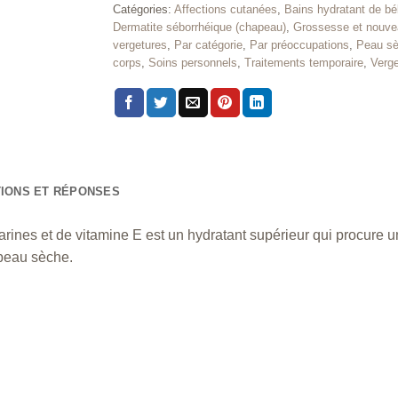
Catégories:
Affections cutanées
,
Bains hydratant de b
Dermatite séborrhéique (chapeau)
,
Grossesse et nouve
vergetures
,
Par catégorie
,
Par préoccupations
,
Peau s
corps
,
Soins personnels
,
Traitements temporaire
,
Verge
IONS ET RÉPONSES
 marines et de vitamine E est un hydratant supérieur qui procure
 peau sèche.