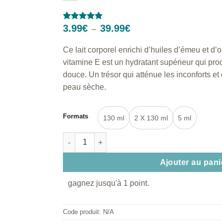
Plage
3.99
€
39.99
€
Noté
1
5
sur
–
de
5 basé sur
prix :
notation
Ce lait corporel enrichi d’huiles d’émeu et d’
3.99€
client
à
vitamine E est un hydratant supérieur qui pr
39.99€
douce. Un trésor qui atténue les inconforts e
peau sèche.
Formats
130 ml
2 X 130 ml
5 ml
quantité de Lait hydratant corporel - Huile d’
Ajouter au pani
gagnez jusqu'à 1 point.
Code produit:
N/A