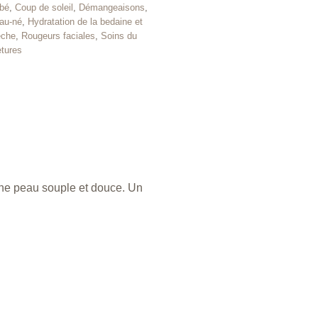
ébé
,
Coup de soleil
,
Démangeaisons
,
au-né
,
Hydratation de la bedaine et
èche
,
Rougeurs faciales
,
Soins du
tures
 une peau souple et douce. Un