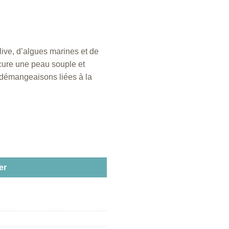
olive, d’algues marines et de
ocure une peau souple et
t démangeaisons liées à la
émeu et algues marines
er