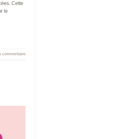
cées. Cette
r le
n commentaire