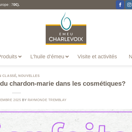
urope : 7
0€).
roduits
L’huile d’émeu
Visite et activités
N
N CLASSÉ
,
NOUVELLES
s du chardon-marie dans les cosmétiques?
TEMBRE 2025
BY
RAYMONDE TREMBLAY