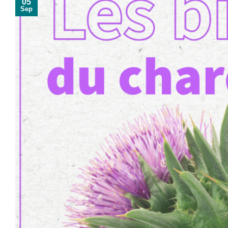
05
Sep