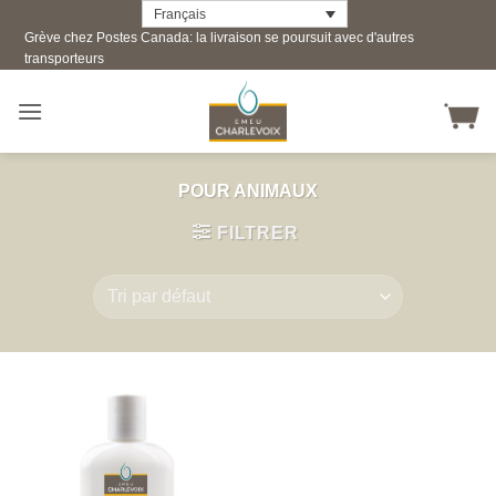
Skip
Français
Grève chez Postes Canada: la livraison se poursuit avec d'autres
to
transporteurs
content
POUR ANIMAUX
FILTRER