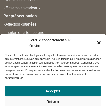
- Ensembles-cadeaux
Par préoccupation
- Affection cutanées
- Traitements temporaire
Gérer le consentement aux
- Douleurs
témoins
- Soins personnels
Nous utilisons des technologies telles que les témoins pour stocker et/ou accéder
- Grossesse et nouveau-né
aux informations relatives aux appareils. Nous le faisons pour améliorer l’expérience
de navigation et pour afficher des publicités (non-)personnalisées. Consentir à ces
- Anti-âge et beauté
technologies nous autorisera à traiter des données telles que le comportement de
navigation ou les ID uniques sur ce site. Le fait de ne pas consentir ou de retirer son
consentement peut avoir un effet négatif sur certaines fonctonnalités et
caractéristiques.
Nos partenaires
Accepter
Réseau Charlevoix
Refuser