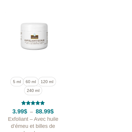
5 ml
60 ml
120 ml
240 ml
Note
5
sur
Plage
3.99
$
88.99
$
–
5
de
Exfoliant – Avec huile
prix :
3.99$
d’émeu et billes de
à