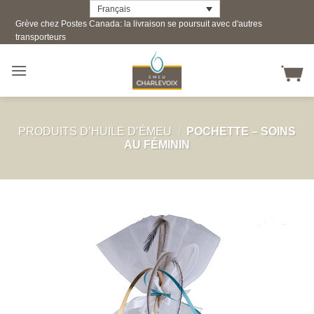
Skip
Français
Grève chez Postes Canada: la livraison se poursuit avec d'autres
to
transporteurs
content
PRODUITS D’HUILE D’ÉMEU
/
POCHETTE – SOINS
AU FÉMININ