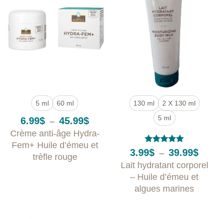
5 ml
60 ml
130 ml
2 X 130 ml
5 ml
Plage
6.99
$
45.99
$
–
de
Crème anti-âge Hydra-
prix :
6.99$
Fem+ Huile d’émeu et
à
Note
5
sur
Plage
3.99
$
39.99
$
–
trèfle rouge
45.99$
5
de
Lait hydratant corporel
prix :
3.99$
– Huile d’émeu et
à
algues marines
39.99