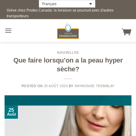
Skip
Français
Grève chez Postes Canada: la livraison se poursuit avec d'autres
to
transporteurs
content
NOUVELLES
Que faire lorsqu’on a la peau hyper
sèche?
POSTED ON
25 AOÛT 2023
BY
RAYMONDE TREMBLAY
25
Août