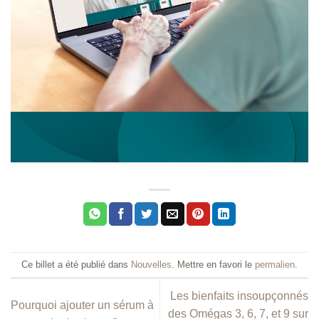
Ce billet a été publié dans
Nouvelles
. Mettre en favori le
permalien
.
Les bienfaits insoupçonnés
Pourquoi ajouter un sérum à
des Omégas 3, 6, 7, et 9 sur