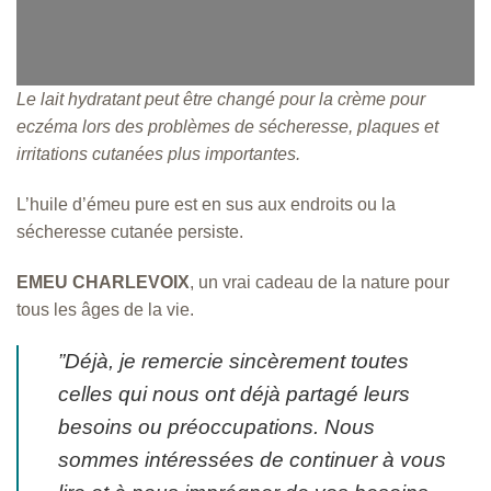
i
x
:
Le lait hydratant peut être changé pour la crème pour
3
.
eczéma lors des problèmes de sécheresse, plaques et
9
irritations cutanées plus importantes.
9
$
L’huile d’émeu pure est en sus aux endroits ou la
à
sécheresse cutanée persiste.
8
8
.
EMEU CHARLEVOIX
, un vrai cadeau de la nature pour
9
tous les âges de la vie.
9
$
”Déjà, je remercie sincèrement toutes
celles qui nous ont déjà partagé leurs
besoins ou préoccupations. Nous
sommes intéressées de continuer à vous