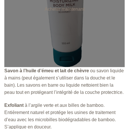
l
a
Acheter maintenant
g
e
d
e
p
r
i
x
:
Savon à l’huile d’émeu et lait de chèvre
ou savon liquide
3
.
à mains (peut également s’utiliser dans la douche et le
9
bain). Les savons en barre ou liquide nettoient bien la
9
peau tout en protégeant l’intégrité de la couche protectrice.
$
à
Exfoliant
à l’argile verte et aux billes de bamboo.
3
9
Entièrement naturel et protége les usines de traitement
.
d’eau avec les microbilles biodégradables de bamboo.
9
S’applique en douceur.
9