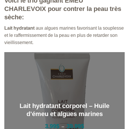
Voici le trio gagnant
ÉMEU
CHARLEVOIX
pour contrer la peau très
sèche:
Lait hydratant
aux algues marines favorisant la souplesse
et le raffermissement de la peau en plus de retarder son
vieillissement.
Lait hydratant corporel – Huile
d’émeu et algues marines
P
3.99
$
39.99
$
–