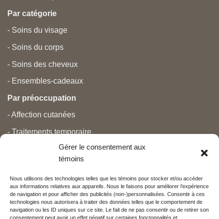
Par catégorie
- Soins du visage
- Soins du corps
- Soins des cheveux
- Ensembles-cadeaux
Par préoccupation
- Affection cutanées
- Traitements temporaire
Gérer le consentement aux
- Douleurs
témoins
- Soins personnels
Nous utilisons des technologies telles que les témoins pour stocker et/ou accéder
- Grossesse et nouveau-né
aux informations relatives aux appareils. Nous le faisons pour améliorer l’expérience
de navigation et pour afficher des publicités (non-)personnalisées. Consentir à ces
- Anti-âge et beauté
technologies nous autorisera à traiter des données telles que le comportement de
navigation ou les ID uniques sur ce site. Le fait de ne pas consentir ou de retirer son
consentement peut avoir un effet négatif sur certaines fonctonnalités et