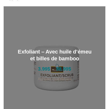
$
Exfoliant – Avec huile d’émeu
et billes de bamboo
P
3.99
$
88.99
$
–
l
a
Acheter maintenant
g
e
d
e
p
r