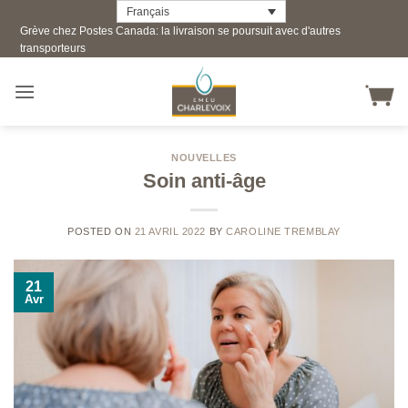
Skip
Français
Grève chez Postes Canada: la livraison se poursuit avec d'autres
to
transporteurs
content
NOUVELLES
Soin anti-âge
POSTED ON
21 AVRIL 2022
BY
CAROLINE TREMBLAY
21
Avr