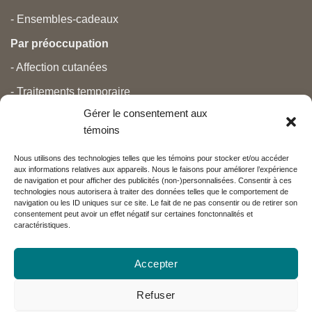
- Ensembles-cadeaux
Par préoccupation
- Affection cutanées
- Traitements temporaire
Gérer le consentement aux
- Douleurs
témoins
- Soins personnels
Nous utilisons des technologies telles que les témoins pour stocker et/ou accéder
- Grossesse et nouveau-né
aux informations relatives aux appareils. Nous le faisons pour améliorer l’expérience
de navigation et pour afficher des publicités (non-)personnalisées. Consentir à ces
- Anti-âge et beauté
technologies nous autorisera à traiter des données telles que le comportement de
navigation ou les ID uniques sur ce site. Le fait de ne pas consentir ou de retirer son
consentement peut avoir un effet négatif sur certaines fonctonnalités et
caractéristiques.
Nos partenaires
Accepter
Réseau Charlevoix
Refuser