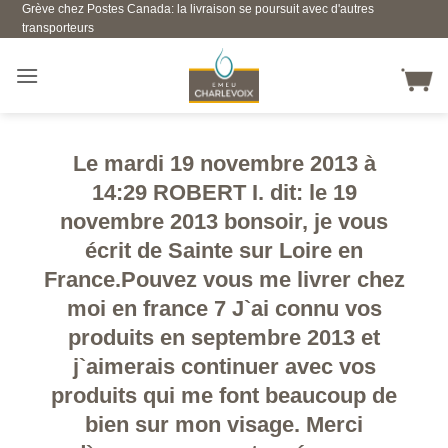
Grève chez Postes Canada: la livraison se poursuit avec d'autres
Skip
transporteurs
to
content
Le mardi 19 novembre 2013 à
14:29 ROBERT I. dit: le 19
novembre 2013 bonsoir, je vous
écrit de Sainte sur Loire en
France.Pouvez vous me livrer chez
moi en france 7 J`ai connu vos
produits en septembre 2013 et
j`aimerais continuer avec vos
produits qui me font beaucoup de
bien sur mon visage. Merci