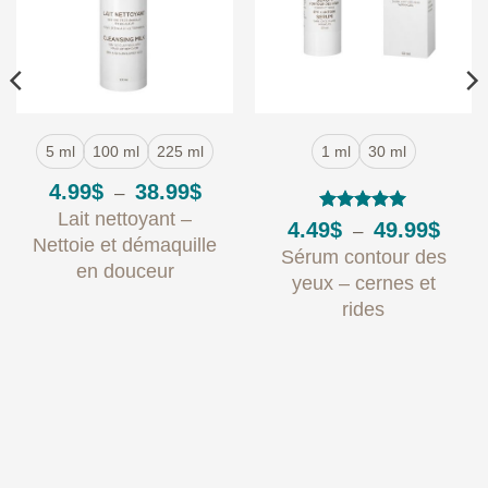
5 ml
100 ml
225 ml
1 ml
30 ml
Plage
4.99
$
38.99
$
–
de
Lait nettoyant –
prix :
Note
5
sur
Plage
4.49
$
49.99
$
–
4.99$
5
de
Nettoie et démaquille
Sérum contour des
à
e
prix :
en douceur
38.99$
4.49$
yeux – cernes et
:
à
rides
$
49.99
9$